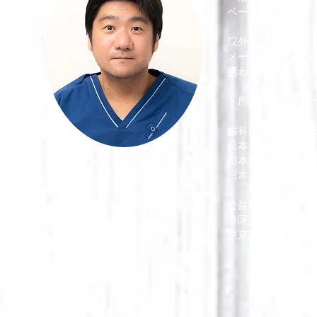
ベースに、審美、
院外では、外部診
メーカー
などの
講
携わっている。
・所属学会・グル
歯科医師会会員（
日本補綴歯科学会
日本口腔インプラ
日本スポーツ歯科
公益財団法日本ス
港区立青山小学校
東京都学校歯科医