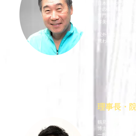
日本歯科大学卒。
その後、鶴見大学
専門医として携わ
審美性だけではな
院外では、TBS、
携わっている。
理事長・
鶴見大学歯学部大
博士号取得後、鶴
一般診療に加えて