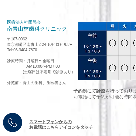
医療法人社団昴会
南青山林歯科クリニック
〒107-0062
東京都港区南青山2-24-10ヒロビル3F
Tel:03-3404-7870
診療時間：月曜日〜金曜日
AM10:00〜PM7:00
(土曜日は不定期で診療あり）
外苑前・青山の歯科、歯医者さん
予約制にて診療を行っており
お電話にて予約が可能な時間
​スマートフォンからの
お電話はこちらアイコンをタッチ