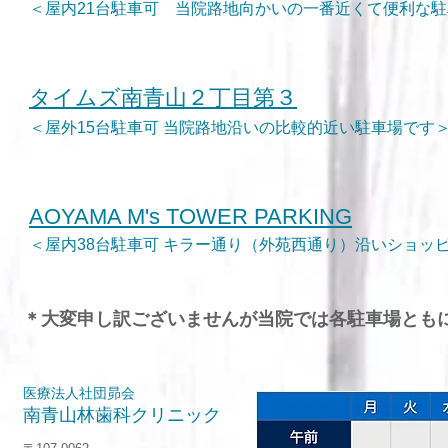
＜屋内21台駐車可 当院路地向かいの一番近くて便利な
タイムズ南青山２丁目第３
＜屋外15台駐車可 当院路地沿いの比較的近い駐車場です
AOYAMA M's TOWER PARKING
＜屋内38台駐車可 キラー通り（外苑西通り）沿いショッ
​＊大変申し訳ございませんが当院では各駐車場とも
医療法人社団昴会
南青山林歯科クリニック