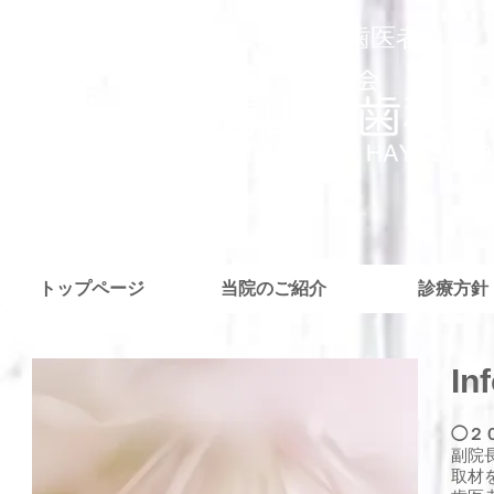
外苑前・青山の歯医者さん
トップページ
当院のご紹介
診療方針
In
◯２
副院
取材