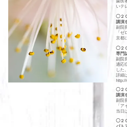
歯医
いテ
◯２
講演
副院
「ゼ
京都
◯２
専門
副院
適応
した
詳細
http:
◯２
講演
副院
「ア
当日
◯２
パト