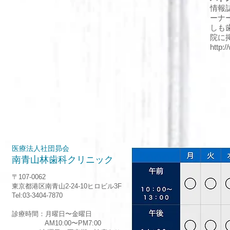
情報
ーナ
しも
院に
http:
医療法人社団昴会
南青山林歯科クリニック
〒107-0062
東京都港区南青山2-24-10ヒロビル3F
Tel:03-3404-7870
診療時間：月曜日〜金曜日
AM10:00〜PM7:00